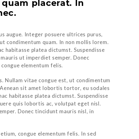
 quam placerat. In
nec.
us augue. Integer posuere ultrices purus,
t, ut condimentum quam. In non mollis lorem.
 hac habitasse platea dictumst. Suspendisse
s mauris ut imperdiet semper. Donec
m, congue elementum felis.
isis. Nullam vitae congue est, ut condimentum
. Aenean sit amet lobortis tortor, eu sodales
 hac habitasse platea dictumst. Suspendisse
ere quis lobortis ac, volutpat eget nisl.
mper. Donec tincidunt mauris nisl, in
retium, congue elementum felis. In sed